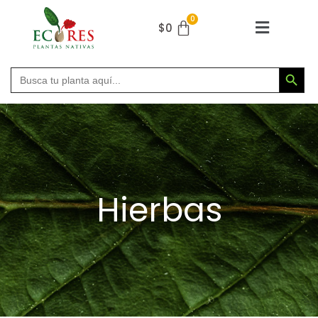
$
0
Botón de búsqu
Buscar:
Hierbas