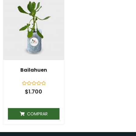
Bailahuen
Rated
$
1.700
0
out
of
5
COMPRAR