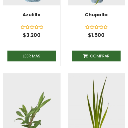
Azulillo
Chupalla
Rated
Rated
$
3.200
$
1.500
0
0
out
out
of
of
5
5
LEER MÁS
COMPRAR