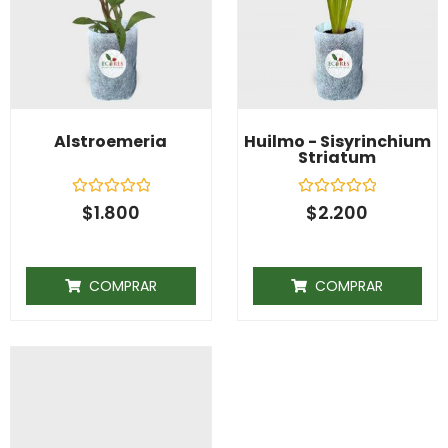
Alstroemeria
Huilmo - Sisyrinchium
Striatum
Rated
Rated
$
1.800
$
2.200
0
0
out
out
of
of
5
5
COMPRAR
COMPRAR