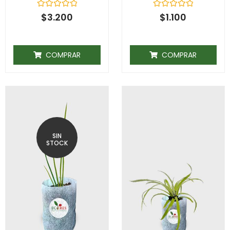
Rated
Rated
$
3.200
$
1.100
0
0
out
out
of
of
5
5
COMPRAR
COMPRAR