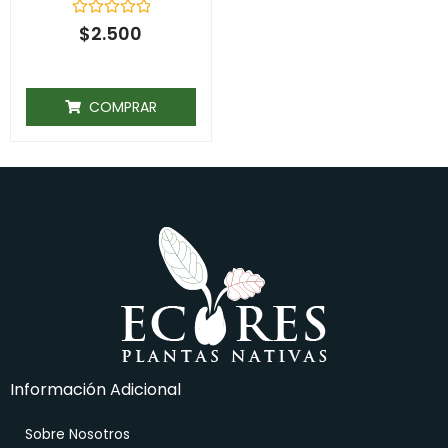
Rated
$
2.500
0
out
of
5
COMPRAR
Información Adicional
Sobre Nosotros