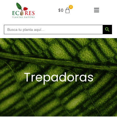
$
0
Botón de búsqu
Buscar:
Trepadoras