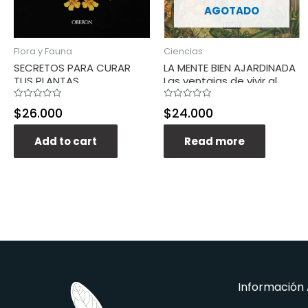
AGOTADO
Flora y Fauna
Ciencias
SECRETOS PARA CURAR
LA MENTE BIEN AJARDINADA
TUS PLANTAS
Las ventajas de vivir al
ritmo de las plantas
Rated
Rated
$
26.000
$
24.000
0
0
out
out
of
of
5
5
Add to cart
Read more
Información 