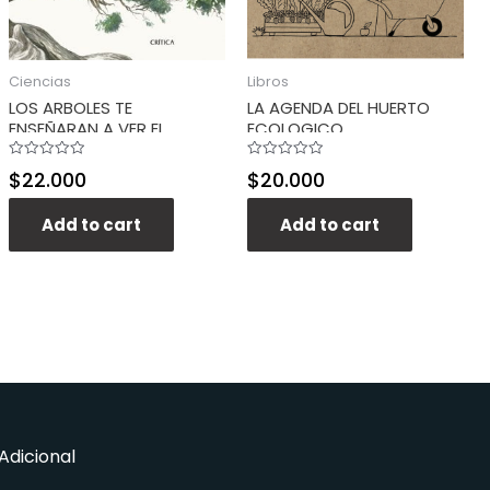
Ciencias
Libros
LOS ARBOLES TE
LA AGENDA DEL HUERTO
ENSEÑARAN A VER EL
ECOLOGICO
BOSQUE
Rated
Rated
$
22.000
$
20.000
0
0
out
out
of
of
5
5
Add to cart
Add to cart
Adicional